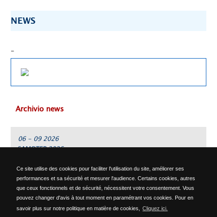
NEWS
-
Archivio news
06 - 09 2026
SAMOTER 2026
Ce site utilise des cookies pour faciliter l'utilisation du site, améliorer ses
performances et sa sécurité et mesurer l'audience. Certains cookies, autres
ALA OFFICINE SPA
que ceux fonctionnels et de sécurité, nécessitent votre consentement. Vous
Località Ponte del Cantone, 5 - 25010 Pozzolengo (BS) - ITALY -
pouvez changer d'avis à tout moment en paramétrant vos cookies. Pour en
Phone: +39 030 918223 - Telefax: +39 030 918576 -
info@alaofficine.it
savoir plus sur notre politique en matière de cookies,
Cliquez ici.