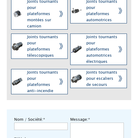
Joints tournants
Joints tournants
pour
pour
plateformes
plateformes
montées sur
automotrices
camion
Joints tournants
Joints tournants
pour
pour
plateformes
plateformes
télescopiques
automotrices
électriques
Joints tournants
Joints tournants
pour
pour escaliers
plateformes
de secours
anti-incendie
Nom / Société:*
Message:*